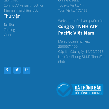
Giới thiệu
Online Users: 1
Con người và giá trị cốt lõi
Today’s Visits: 14
Tầm nhìn và chiến lược
Total Visits: 172133
Thư viện
Website thuộc bản quyền của:
Tài liệu
Công ty TNHH ATP
Catalog
Pacific Việt Nam
Video
Mã số doanh nghiệp:
2500571100
Cấp lần đầu ngày: 14/09/2016
Nơi cấp: Phòng ĐKKD Tỉnh Vĩnh
Phúc