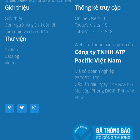
Email: Sale@atpcorporation.com.vn
Giới thiệu
Thống kê truy cập
Giới thiệu
Online Users: 0
Con người và giá trị cốt lõi
Today’s Visits: 15
Tầm nhìn và chiến lược
Total Visits: 171518
Thư viện
Website thuộc bản quyền của:
Tài liệu
Công ty TNHH ATP
Catalog
Pacific Việt Nam
Video
Mã số doanh nghiệp:
2500571100
Cấp lần đầu ngày: 14/09/2016
Nơi cấp: Phòng ĐKKD Tỉnh Vĩnh
Phúc