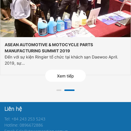
Samsung annually audit Paint Detackifier 2018
Tiếp đón các chuyên gia của khách hàng định kì hằng năm
sang kiểm...
Xem tiếp
Liên hệ
Tel: +84 243 253 5243
Hotline: 0896672886