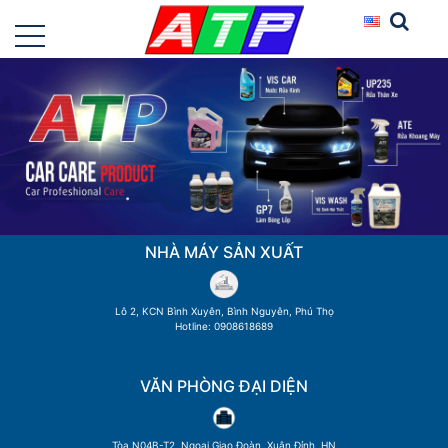
NHÀ MÁY SẢN XUẤT
Lô 2, KCN Bình Xuyên, Bình Nguyên, Phú Thọ
Hotline: 0908618689
VĂN PHÒNG ĐẠI DIỆN
Tòa N04B-T2, Ngoại Giao Đoàn, Xuân Đỉnh, HN