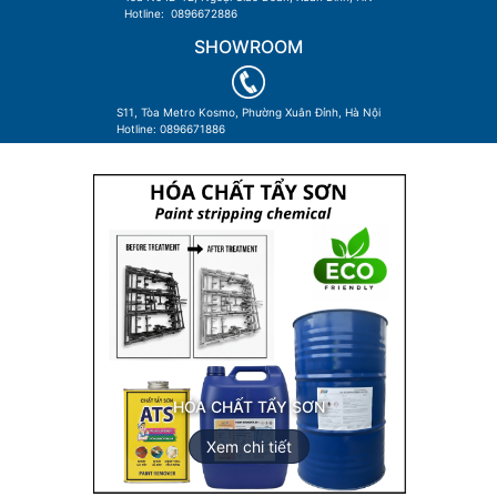
Hotline: 0896672886
SHOWROOM
S11, Tòa Metro Kosmo, Phường Xuân Đỉnh, Hà Nội
Hotline: 0896671886
KEO DÁN POLYME
Xem chi tiết