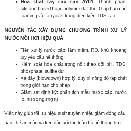
Hóa chất tẩy cáu cặn AY01:
Thành phần:
silicone-based hoặc polymer đặc thù.
Giúp hạn chế
foaming và carryover trong điều kiện TDS cao.
NGUYÊN TẮC XÂY DỰNG CHƯƠNG TRÌNH XỬ LÝ
NƯỚC NỒI HƠI HIỆU QUẢ
Tiền xử lý nước cấp: làm mềm, RO, khử khoáng
tùy yêu cầu hệ thống
Kiểm soát hóa chất trong nồi: theo dõi pH, TDS,
phosphate, sulfite dư
Xả đáy (blowdown) hợp lý: duy trì nồng độ tạp chất
trong giới hạn cho phép
Giám sát định kỳ: phân tích mẫu nước cấp, nước
lò, nước ngưng tụ
Việc này giúp tối ưu hiệu suất truyền nhiệt, giảm đóng cáu,
hạn chế ăn mòn và kéo dài tuổi thọ toàn bộ hệ thống hơi.