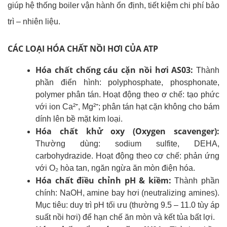
giúp hệ thống boiler vận hành ổn định, tiết kiệm chi phí bảo
trì – nhiên liệu.
CÁC LOẠI HÓA CHẤT NỒI HƠI CỦA ATP
Hóa chất chống cáu cặn nồi hơi AS03:
Thành
phần điển hình: polyphosphate, phosphonate,
polymer phân tán. Hoạt động theo
ơ chế: tạo phức
với ion Ca²⁺, Mg²⁺; phân tán hạt cặn không cho bám
dính lên bề mặt kim loại.
Hóa chất khử oxy (Oxygen scavenger):
Thường dùng: sodium sulfite, DEHA,
carbohydrazide. Hoạt động theo c
ơ chế: phản ứng
với O₂ hòa tan, ngăn ngừa ăn mòn điện hóa.
Hóa chất điều chỉnh pH & kiềm:
Thành phần
chính:
NaOH, amine bay hơi (neutralizing amines).
Mục tiêu: duy trì pH tối ưu (thường 9.5 – 11.0 tùy áp
suất nồi hơi) để hạn chế ăn mòn và kết tủa bất lợi.