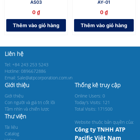
AS03
AY-01
0
₫
0
₫
Thêm vào giỏ hàng
Thêm vào giỏ hàng
Liên hệ
Tel: +84 243 253 5243
Hotline: 0896672886
Email: Sale@atpcorporation.com.vn
Giới thiệu
Thống kê truy cập
Giới thiệu
Online Users: 0
Con người và giá trị cốt lõi
Today’s Visits: 121
Tầm nhìn và chiến lược
Total Visits: 171500
Thư viện
Website thuộc bản quyền của:
Tài liệu
Công ty TNHH ATP
Catalog
Pacific Việt Nam