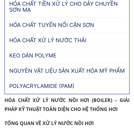
HÓA CHẤT TIỀN XỬ LÝ CHO DÂY CHUYỀN
SƠN MẠ
HÓA CHẤT TUYỂN NỔI CẶN SƠN
HÓA CHẤT XỬ LÝ NƯỚC THẢI
KEO DÁN POLYME
NGUYÊN VẬT LIỆU SẢN XUẤT HÓA MỸ PHẨM
POLYACRYLAMIDE (PAM)
HÓA CHẤT XỬ LÝ NƯỚC NỒI HƠI (BOILER) – GIẢI
PHÁP KỸ THUẬT TOÀN DIỆN CHO HỆ THỐNG HƠI
TỔNG QUAN VỀ XỬ LÝ NƯỚC NỒI HƠI