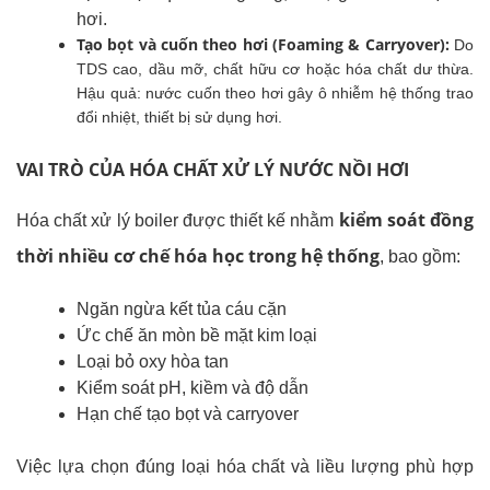
hơi.
Tạo bọt và cuốn theo hơi (Foaming & Carryover):
Do
TDS cao, dầu mỡ, chất hữu cơ hoặc hóa chất dư thừa.
Hậu quả: nước cuốn theo hơi gây ô nhiễm hệ thống trao
đổi nhiệt, thiết bị sử dụng hơi.
VAI TRÒ CỦA HÓA CHẤT XỬ LÝ NƯỚC NỒI HƠI
kiểm soát đồng
Hóa chất xử lý boiler được thiết kế nhằm
thời nhiều cơ chế hóa học trong hệ thống
, bao gồm:
Ngăn ngừa kết tủa cáu cặn
Ức chế ăn mòn bề mặt kim loại
Loại bỏ oxy hòa tan
Kiểm soát pH, kiềm và độ dẫn
Hạn chế tạo bọt và carryover
Việc lựa chọn đúng loại hóa chất và liều lượng phù hợp