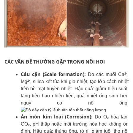
CÁC VẤN ĐỀ THƯỜNG GẶP TRONG NÔI HƠI
Cáu cặn (Scale formation):
Do các muối Ca²⁺,
Mg²⁺, silica kết tủa khi gia nhiệt, tạo lớp cách nhiệt
trên bề mặt truyền nhiệt.
Hậu quả: giảm hiệu suất,
tăng tiêu hao nhiên liệu, quá nhiệt ống sinh hơi,
nguy cơ nổ ống.
Ăn mòn kim loại (Corrosion):
Do O₂ hòa tan,
CO₂, pH thấp hoặc môi trường hóa học không ổn
định.
Hậu quả: thủng ống, rò rỉ, giảm tuổi thọ nồi