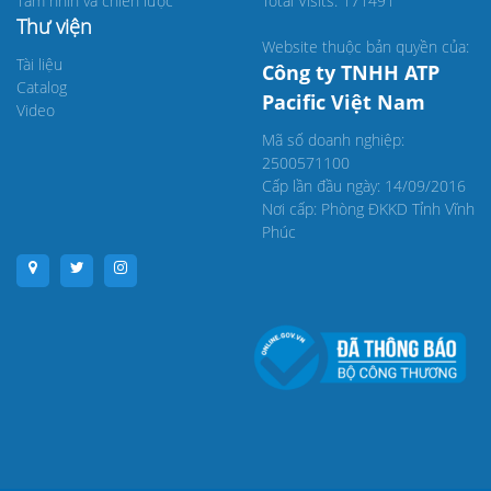
Tầm nhìn và chiến lược
Total Visits: 171491
Thư viện
Website thuộc bản quyền của:
Tài liệu
Công ty TNHH ATP
Catalog
Pacific Việt Nam
Video
Mã số doanh nghiệp:
2500571100
Cấp lần đầu ngày: 14/09/2016
Nơi cấp: Phòng ĐKKD Tỉnh Vĩnh
Phúc