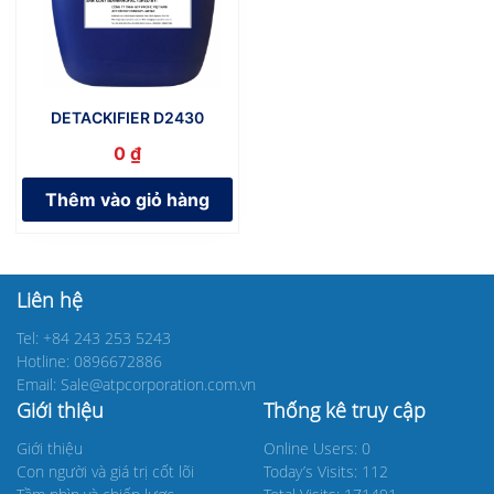
DETACKIFIER D2430
0
₫
Thêm vào giỏ hàng
Liên hệ
Tel: +84 243 253 5243
Hotline: 0896672886
Email: Sale@atpcorporation.com.vn
Giới thiệu
Thống kê truy cập
Giới thiệu
Online Users: 0
Con người và giá trị cốt lõi
Today’s Visits: 112